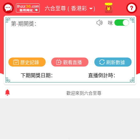
六合至尊 ( 香港彩
)
咪
第
-
期開獎：
歷史記錄
觀看直播
刷新數據
下期開獎日期：
直播倒計時：
歡迎來到六合至尊